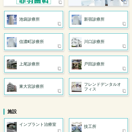
池袋診療所
新宿診療所
信濃町診療所
川口診療所
上尾診療所
戸田診療所
フレンドデンタル
オ
東大宮診療所
フィス
施設
インプラント治療室
技工所