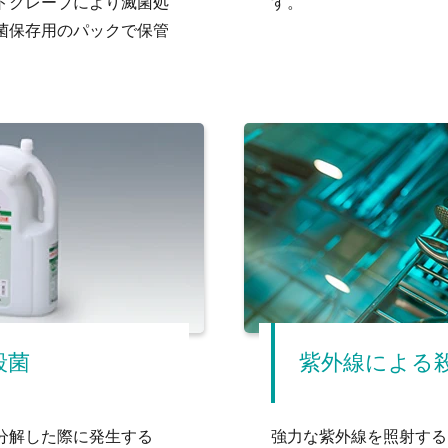
トクレーブにより滅菌処
す。
菌保存用のパックで保管
殺菌
紫外線による
分解した際に発生する
強力な紫外線を照射する