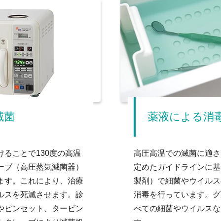
滅菌
薬液による消
ることで130度の高温
高圧高温での滅菌に適さ
ーブ（高圧蒸気滅菌器）
定めたガイドラインに基
ます。これにより、治療
製剤）で細菌やウイルス
ルスを死滅させます。診
消毒を行っています。グ
やピンセット、タービン
べての細菌やウイルスな