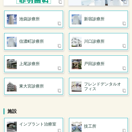
池袋診療所
新宿診療所
信濃町診療所
川口診療所
上尾診療所
戸田診療所
フレンドデンタル
オ
東大宮診療所
フィス
施設
インプラント治療室
技工所