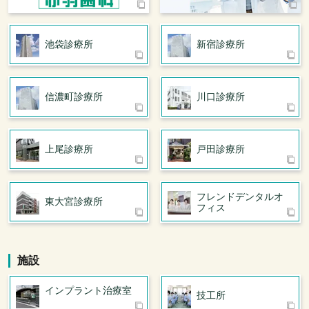
池袋診療所
新宿診療所
信濃町診療所
川口診療所
上尾診療所
戸田診療所
フレンドデンタル
オ
東大宮診療所
フィス
施設
インプラント治療室
技工所