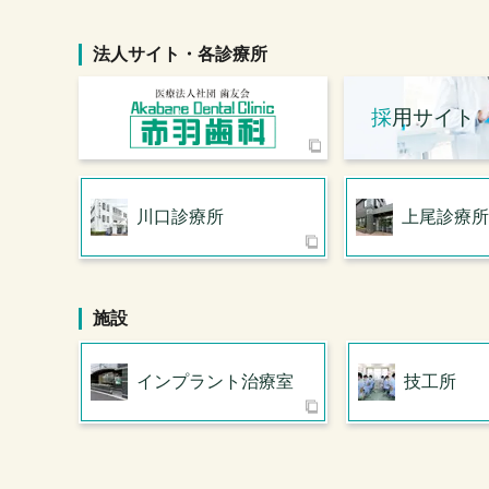
法人サイト・各診療所
採
用サイト
川口診療所
上尾診療所
施設
インプラント治療室
技工所