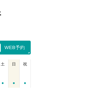
所
WEB予約
土
日
祝
●
●
●