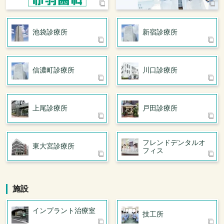
池袋診療所
新宿診療所
信濃町診療所
川口診療所
上尾診療所
戸田診療所
フレンドデンタル
オ
東大宮診療所
フィス
施設
インプラント治療室
技工所