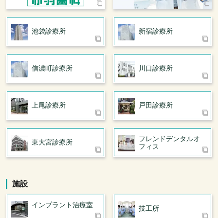
池袋診療所
新宿診療所
信濃町診療所
川口診療所
上尾診療所
戸田診療所
フレンドデンタル
オ
東大宮診療所
フィス
施設
インプラント治療室
技工所