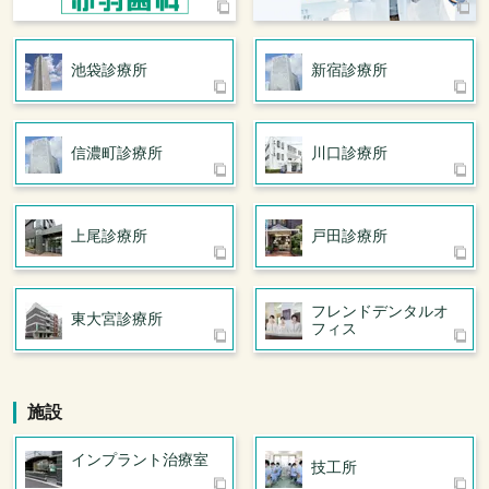
池袋診療所
新宿診療所
信濃町診療所
川口診療所
上尾診療所
戸田診療所
フレンドデンタル
オ
東大宮診療所
フィス
施設
インプラント治療室
技工所