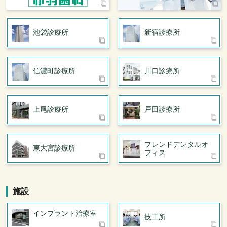
池袋診療所
新宿診療所
信濃町診療所
川口診療所
上尾診療所
戸田診療所
フレンドデンタル
オ
東大宮診療所
フィス
施設
インプラント治療室
技工所